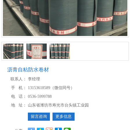
沥青自粘防水卷材
联系人：
李经理
手 机：
13153618589（微信同号）
电 话：
0536-5999788
地 址：
山东省潍坊市寿光市台头镇工业园
留言咨询
更多信息