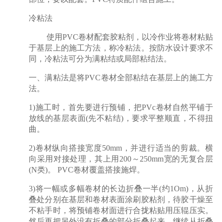
冷粘法
使用PVC卷材配套胶粘剂，以冷作业将卷材粘贴
于基层上的施工方法，称冷粘法。按防水设计要求不
同，冷粘法可分为满粘结或局部粘结法。
一、满粘法是将PVC卷材全部粘结在基层上的施工方
法。
1)施工时，首先要进行预铺，把PVc卷材自然平铺于
放线的基层表面(先不粘结)，要求平整顺直，不得扭
曲。
2)卷材纵向搭接宽度50mm，并进行适当的剪裁。横
向采用对接处理，其上用200～250mm宽的无复合层
(N类)。 PVC卷材覆盖搭接施焊。
3)将一幅或多幅卷材的长边折叠一半(约1Om)，从折
叠处分别在基层和卷材表面涂刷胶粘剂，待胶干燥至
不粘手时，将预铺卷材面进行合拢粘贴用压辊压实。
然后再把另外没有折叠的部分折叠起来，继续从折叠