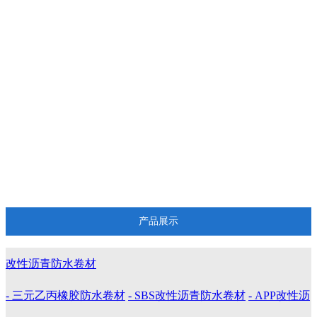
聚氯乙烯PVC防水卷材
自粘防水卷材
沥青自粘防水卷材
丁基防水胶带
非沥青基高分子自粘卷材
丁基胶带
耐根穿刺防水卷材
产品展示
改性沥青防水卷材
- 三元乙丙橡胶防水卷材
- SBS改性沥青防水卷材
- APP改性沥