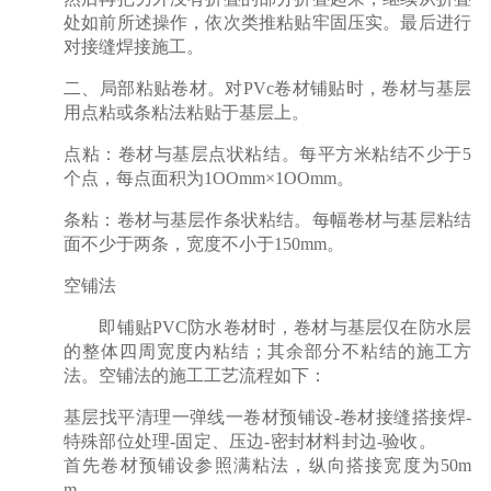
处如前所述操作，依次类推粘贴牢固压实。最后进行
对接缝焊接施工。
二、局部粘贴卷材。对PVc卷材铺贴时，卷材与基层
用点粘或条粘法粘贴于基层上。
点粘：卷材与基层点状粘结。每平方米粘结不少于5
个点，每点面积为1OOmm×1OOmm。
条粘：卷材与基层作条状粘结。每幅卷材与基层粘结
面不少于两条，宽度不小于150mm。
空铺法
即铺贴PVC防水卷材时，卷材与基层仅在防水层
的整体四周宽度内粘结；其余部分不粘结的施工方
法。空铺法的施工工艺流程如下：
基层找平清理一弹线一卷材预铺设-卷材接缝搭接焊-
特殊部位处理-固定、压边-密封材料封边-验收。
首先卷材预铺设参照满粘法，纵向搭接宽度为50m
m。