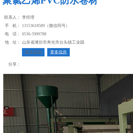
聚氯乙烯PVC防水卷材
联系人：
李经理
手 机：
13153618589（微信同号）
电 话：
0536-5999788
地 址：
山东省潍坊市寿光市台头镇工业园
留言咨询
更多信息
分享：