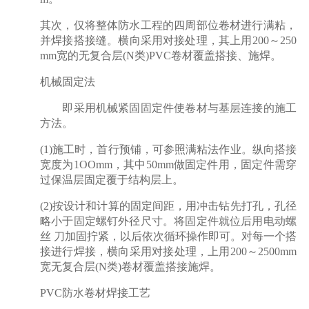
其次，仅将整体防水工程的四周部位卷材进行满粘，
并焊接搭接缝。横向采用对接处理，其上用200～250
mm宽的无复合层(N类)PVC卷材覆盖搭接、施焊。
机械固定法
即采用机械紧固固定件使卷材与基层连接的施工
方法。
(1)施工时，首行预铺，可参照满粘法作业。纵向搭接
宽度为1OOmm，其中50mm做固定件用，固定件需穿
过保温层固定覆于结构层上。
(2)按设计和计算的固定间距，用冲击钻先打孔，孔径
略小于固定螺钉外径尺寸。将固定件就位后用电动螺
丝 刀加固拧紧，以后依次循环操作即可。对每一个搭
接进行焊接，横向采用对接处理，上用200～2500mm
宽无复合层(N类)卷材覆盖搭接施焊。
PVC防水卷材焊接工艺