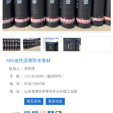
SBS改性沥青防水卷材
联系人：
李经理
手 机：
13153618589（微信同号）
电 话：
0536-5999788
地 址：
山东省潍坊市寿光市台头镇工业园
留言咨询
更多信息